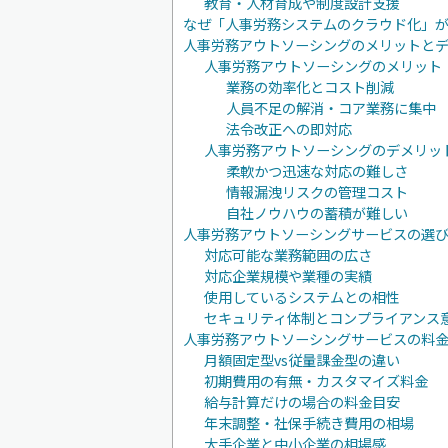
教育・人材育成や制度設計支援
なぜ「人事労務システムのクラウド化」
人事労務アウトソーシングのメリットと
人事労務アウトソーシングのメリット
業務の効率化とコスト削減
人員不足の解消・コア業務に集中
法令改正への即対応
人事労務アウトソーシングのデメリッ
柔軟かつ迅速な対応の難しさ
情報漏洩リスクの管理コスト
自社ノウハウの蓄積が難しい
人事労務アウトソーシングサービスの選
対応可能な業務範囲の広さ
対応企業規模や業種の実績
使用しているシステムとの相性
セキュリティ体制とコンプライアンス
人事労務アウトソーシングサービスの料
月額固定型vs従量課金型の違い
初期費用の有無・カスタマイズ料金
給与計算だけの場合の料金目安
年末調整・社保手続き費用の相場
大手企業と中小企業の相場感