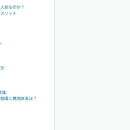
が人気なのか？
デメリット
ト
び方
意識
金相場と費用体系は？