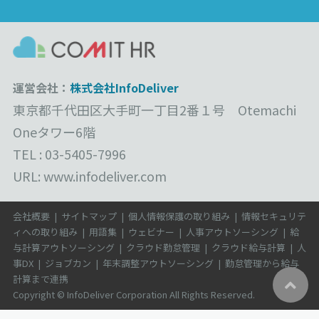
運営会社：
株式会社InfoDeliver
東京都千代田区大手町一丁目2番１号 Otemachi
Oneタワー6階
TEL : 03-5405-7996
URL: www.infodeliver.com
会社概要
|
サイトマップ
|
個人情報保護の取り組み
|
情報セキュリテ
ィへの取り組み
|
用語集
|
ウェビナー
|
人事アウトソーシング
|
給
与計算アウトソーシング
|
クラウド勤怠管理
|
クラウド給与計算
|
人
事DX
|
ジョブカン
|
年末調整アウトソーシング
|
勤怠管理から給与
計算まで連携
Copyright © InfoDeliver Corporation All Rights Reserved.