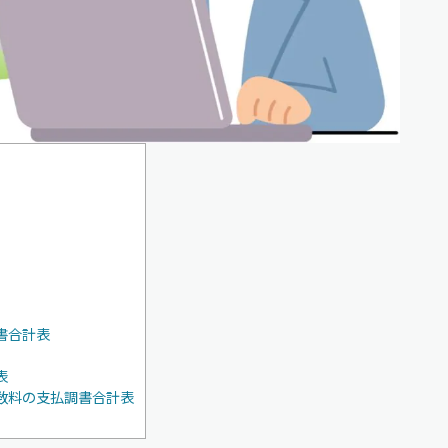
書合計表
表
数料の支払調書合計表