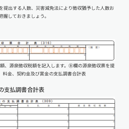
を提出する人数、災害減免法により徴収猶予した人数お
把握しておきましょう。
額、源泉徴収税額を記入します。Ⓑ欄の源泉徴収票を提
、料金、契約金及び賞金の支払調書合計表
の支払調書合計表