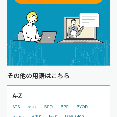
その他の用語はこちら
A-Z
ATS
as-is
BPO
BPR
BYOD
e-gov
HRIS
IaaS
ISAE 3402