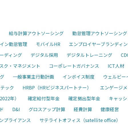
ル
給与計算アウトソーシング
勤怠管理アウトソーシング
イン勤怠管理
モバイルHR
エンプロイヤーブランディン
ーディング
デジタル採用
デジタルトレーニング
C
スク・マネジメント
コーポレートガバナンス
ICT人材
グ
一般事業主行動計画
インボイス制度
ウェルビー
Rテック
HRBP（HRビジネスパートナー）
エンゲージメ
022年）
確定給付型年金
確定拠出型年金
キャッシュ
ド
D&I
グロスアップ計算
経費計算
健康経営
ンプライアンス
サテライトオフィス（satellite office）