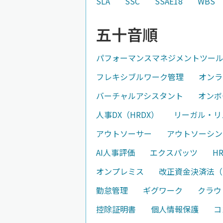
SLA
SSC
SSAE18
WBS
五十音順
パフォーマンスマネジメントツー
フレキシブルワーク管理
オンラ
バーチャルアシスタント
オンボ
人事DX（HRDX）
リーガル・リ
アウトソーサー
アウトソーシン
AI人事評価
エクスパッツ
H
オンプレミス
改正資金決済法（2
勤怠管理
ギグワーク
クラウ
控除証明書
個人情報保護
コ