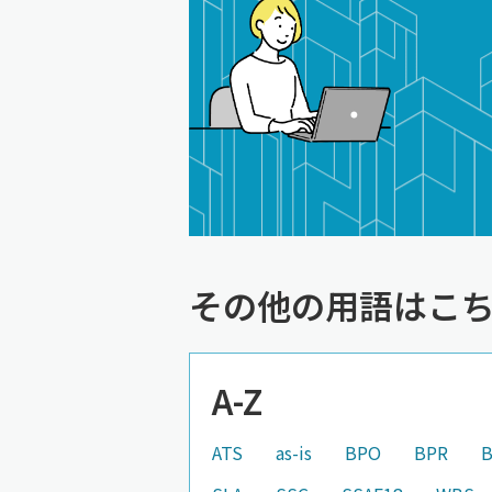
その他の用語はこ
A-Z
ATS
as-is
BPO
BPR