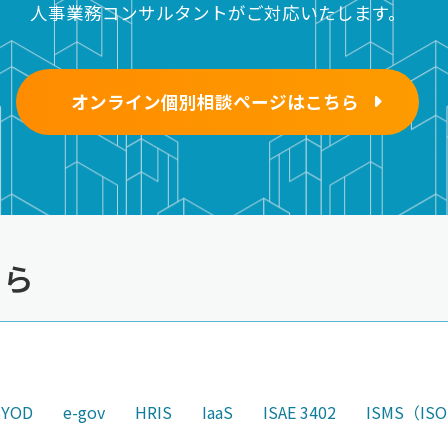
人事業務コンサルタントがご対応いたします。
オンライン個別相談ページはこちら
ちら
BYOD
e-gov
HRIS
IaaS
ISAE 3402
ISMS（ISO