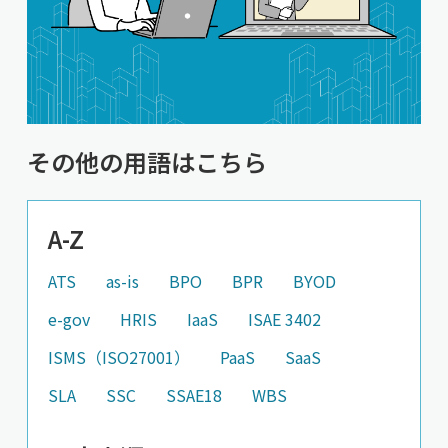
その他の用語はこちら
A-Z
ATS
as-is
BPO
BPR
BYOD
e-gov
HRIS
IaaS
ISAE 3402
ISMS（ISO27001）
PaaS
SaaS
SLA
SSC
SSAE18
WBS